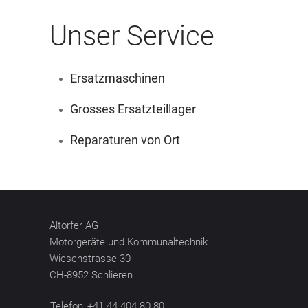
Unser Service
Ersatzmaschinen
Grosses Ersatzteillager
Reparaturen von Ort
Altorfer AG
Motorgeräte und Kommunaltechnik
Wiesenstrasse 30
CH-8952 Schlieren
Telefon
+41 44 404 80 80