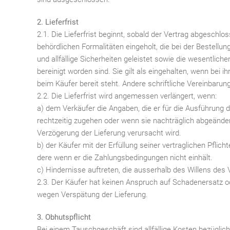
2. Lieferfrist
2.1. Die Lieferfrist beginnt, sobald der Vertrag abgeschlos
behördlichen Formalitäten eingeholt, die bei der Bestellu
und allfällige Sicherheiten geleistet sowie die wesentlic
bereinigt worden sind. Sie gilt als eingehalten, wenn bei i
beim Käufer bereit steht. Andere schriftliche Vereinbarun
2.2. Die Lieferfrist wird angemessen verlängert, wenn:
a) dem Verkäufer die Angaben, die er für die Ausführung de
rechtzeitig zugehen oder wenn sie nachträglich abgeände
Verzögerung der Lieferung verursacht wird.
b) der Käufer mit der Erfüllung seiner vertraglichen Pflich
dere wenn er die Zahlungsbedingungen nicht einhält.
c) Hindernisse auftreten, die ausserhalb des Willens des 
2.3. Der Käufer hat keinen Anspruch auf Schadenersatz o
wegen Verspätung der Lieferung.
3. Obhutspflicht
Bei einem Tauschgeschäft sind allfällige Kosten bezügli