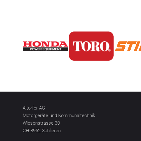
Altorfer AG
Motorgeräte und Kommunaltechnik
Wiesenstrasse 30
CH-8952 Schlieren