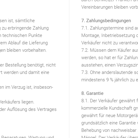
Vereinbarungen bleiben vorb
sen ist, sämtliche
7. Zahlungsbedingungen
ng zu erbringende Zahlung
7.1. Zahlungstermine sind a
hen technischen Punkte
Montage, Inbetriebsetzung 
hrem Ablauf die Lieferung
Verkäufer nicht zu verantwo
gen bleiben vorbehalten.
7.2. Müssen dem Käufer au
werden, so hat er für Zahlun
r Bestellung benötigt, nicht
ausstehen, einen Verzugszin
rt werden und damit eine
7.3. Ohne anderslautende sch
mindestens 9 % jährlich zu e
ten im Verzug ist, insbeson-
8. Garantie
8.1. Der Verkäufer gewährt 
Verkäufers liegen.
kommerzielle Kundschaft gr
der Auflösung des Vertrages
gewährt für neue Motorgerä
grundsätzlich eine Garantie
Behebung von nachweisbar au
ch Reparaturen, Wartung und
Mängel. Der Verkäufer übern