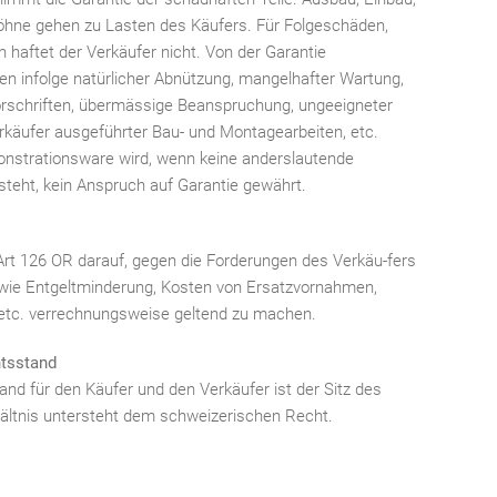
öhne gehen zu Lasten des Käufers. Für Folgeschäden,
n haftet der Verkäufer nicht. Von der Garantie
n infolge natürlicher Abnützung, mangelhafter Wartung,
rschriften, übermässige Beanspruchung, ungeeigneter
erkäufer ausgeführter Bau- und Montagearbeiten, etc.
onstrationsware wird, wenn keine anderslautende
steht, kein Anspruch auf Garantie gewährt.
Art 126 OR darauf, gegen die Forderungen des Verkäu-fers
 wie Entgeltminderung, Kosten von Ersatzvornahmen,
etc. verrechnungsweise geltend zu machen.
htsstand
and für den Käufer und den Verkäufer ist der Sitz des
ältnis untersteht dem schweizerischen Recht.