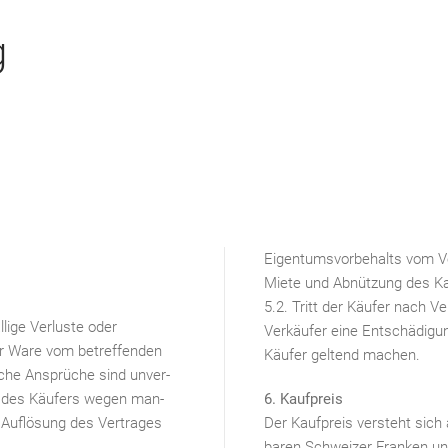
g
Eigentumsvorbehalts vom Ve
Miete und Abnützung des Ka
5.2. Tritt der Käufer nach 
lige Verluste oder
Verkäufer eine Entschädig
r Ware vom betreffenden
Käufer geltend machen.
iche Ansprüche sind unver-
e des Käufers wegen man-
6. Kaufpreis
 Auflösung des Vertrages
Der Kaufpreis versteht sich 
baren Schweizer Franken un