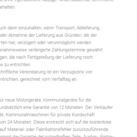
ehalten.
uch dann einzuhalten, wenn Transport, Ablieferung,
oder Abnahme der Lieferung aus Gründen, die der
rten hat, verzögert oder verunmöglicht werden.
snahmsweise verlängerte Zahlungstermine gewährt
gen, die nach Fertigstellung der Lieferung noch
s zu entrichten.
riftliche Vereinbarung ist ein Verzugszins von
ntrichten, gerechnet vom Verfalltag an.
für neue Motorgeräte, Kommunalgeräte für die
undsätzlich eine Garantie von 12 Monaten. Der Verkäufer
te, Kommunalmaschinen für private Kundschaft
 von 24 Monaten. Diese erstreckt sich auf die kostenlose
f Material- oder Fabrikationsfehler zurückzuführende
immt die Garantie der schadhaften Teile. Ausbau, Einbau,