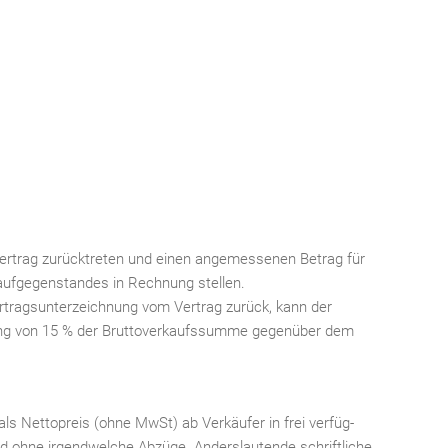
rtrag zurücktreten und einen angemessenen Betrag für
ufgegenstandes in Rechnung stellen.
Vertragsunterzeichnung vom Vertrag zurück, kann der
ung von 15 % der Bruttoverkaufssumme gegenüber dem
als Nettopreis (ohne MwSt) ab Verkäufer in frei verfüg-
d ohne irgendwelche Abzüge. Anderslautende schriftliche