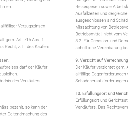
nehmen.
Reisespesen sowie Arbeitsl
Ausfallzeiten und dergleiche
ausgeschlossen sind Schäde
 allfälliger Verzugszinsen
Missachtung von Betriebsvo
Betriebsmittel, nicht vom V
lt gem. Art. 715 Abs. 1
8.2. Für Occasion- und Dem
as Recht, z. L. des Käufers
schriftliche Vereinbarung be
ssen.
9. Verzicht auf Verrechnung
aufpreises darf der Käufer
Der Käufer verzichtet gem. 
ausleihen.
allfällige Gegenforderungen
tändnis des Verkäufers
Schadenersatzforderungen 
10. Erfüllungsort und Geric
Erfüllungsort und Gerichtsst
emäss bezahlt, so kann der
Verkäufers. Das Rechtsverh
unter Geltendmachung des