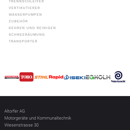
TRENNSCHLEIFER
VERTIKUTIERER
WASSERPUMPEN
ZUBEHÖR
KEHREN UND REINIGEN
SCHNEERÄUMUNG
TRANSPORTER
Altorfer AG
Motorgeräte und Kommunaltechnik
Wiesenstrasse 30