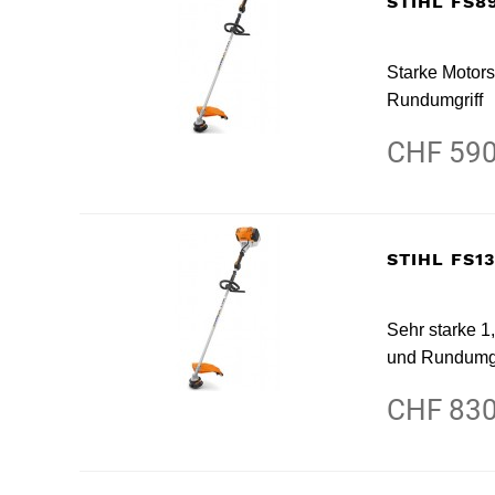
STIHL FS8
Starke Motor
Rundumgriff
CHF 590
STIHL FS1
Sehr starke 
und Rundumgr
CHF 830