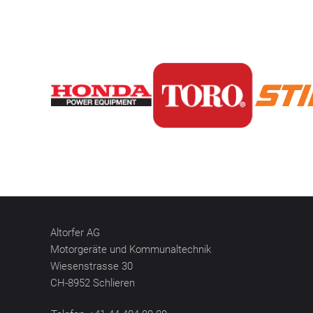
Altorfer AG
Motorgeräte und Kommunaltechnik
Wiesenstrasse 30
CH-8952 Schlieren